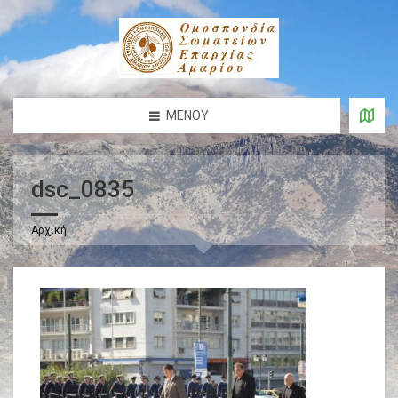
ΜΕΝΟΎ
dsc_0835
Αρχική