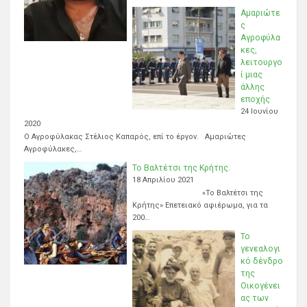
Αμαριώτε
ς
Αγροφύλα
κες,
λειτουργο
ί μιας
άλλης
εποχής
24 Ιουνίου
2020
Ο Αγροφύλακας Στέλιος Καπαρός, επί το έργον. Αμαριώτες
Αγροφύλακες,…
Το Βαλτέτσι της Κρήτης.
18 Απριλίου 2021
«Το Βαλτέτσι της
Κρήτης» Επετειακό αφιέρωμα, για τα
200…
Το
γενεαλογι
κό δένδρο
της
Οικογένει
ας των