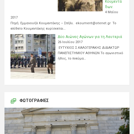
Κουμεντά
δων.
4 Μαΐου
2017
Πηγή Εμμανουήλ Κουμεντάκης – Σπήλι. ekoument@otenet.gr Το
επίθετο Κουμεντάκης ευρίσκεται…
Δύο Αιώνες Αγώνων για τη Λευτεριά
26 Ιουλίου 2017
ΕΥΤΥΧΙΟΣ Σ.ΚΑΛΟΓΕΡΑΚΗΣ ΔΙΔΑΚΤΩΡ
ΠΑΝΕΠΙΣΤΗΜΙΟΥ ΑΘΗΝΩΝ Το αγωνιστικό
ήθος, το πνεύμα…
ΦΩΤΟΓΡΑΦΊΕΣ