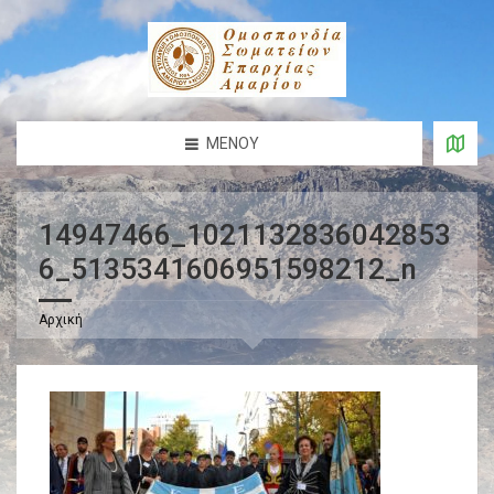
ΜΕΝΟΎ
14947466_1021132836042853
6_5135341606951598212_n
Αρχική