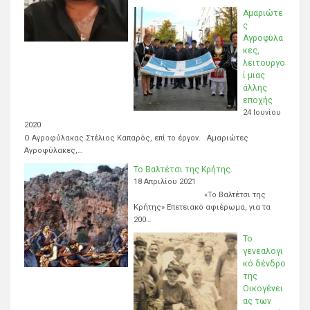
Αμαριώτε
ς
Αγροφύλα
κες,
λειτουργο
ί μιας
άλλης
εποχής
24 Ιουνίου
2020
Ο Αγροφύλακας Στέλιος Καπαρός, επί το έργον. Αμαριώτες
Αγροφύλακες,…
Το Βαλτέτσι της Κρήτης.
18 Απριλίου 2021
«Το Βαλτέτσι της
Κρήτης» Επετειακό αφιέρωμα, για τα
200…
Το
γενεαλογι
κό δένδρο
της
Οικογένει
ας των