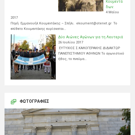
Κουμεντά
δων.
4 Μαΐου
2017
Πηγή Εμμανουήλ Κουμεντάκης – Σπήλι. ekoument@otenet.gr Το
επίθετο Κουμεντάκης ευρίσκεται…
Δύο Αιώνες Αγώνων για τη Λευτεριά
26 Ιουλίου 2017
ΕΥΤΥΧΙΟΣ Σ.ΚΑΛΟΓΕΡΑΚΗΣ ΔΙΔΑΚΤΩΡ
ΠΑΝΕΠΙΣΤΗΜΙΟΥ ΑΘΗΝΩΝ Το αγωνιστικό
ήθος, το πνεύμα…
ΦΩΤΟΓΡΑΦΊΕΣ