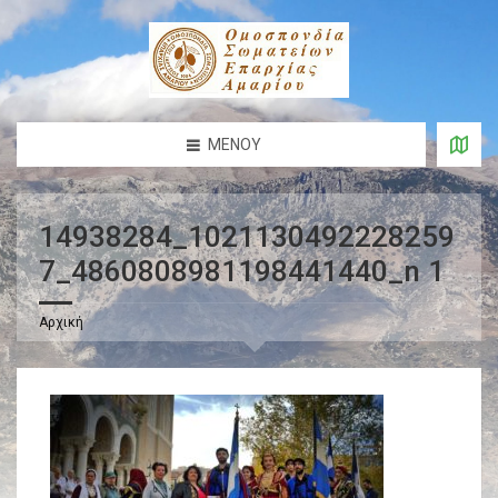
ΜΕΝΟΎ
14938284_1021130492228259
7_4860808981198441440_n 1
Αρχική