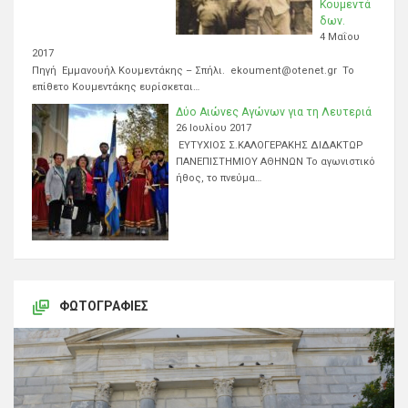
Κουμεντά
δων.
4 Μαΐου
2017
Πηγή Εμμανουήλ Κουμεντάκης – Σπήλι. ekoument@otenet.gr Το
επίθετο Κουμεντάκης ευρίσκεται…
Δύο Αιώνες Αγώνων για τη Λευτεριά
26 Ιουλίου 2017
ΕΥΤΥΧΙΟΣ Σ.ΚΑΛΟΓΕΡΑΚΗΣ ΔΙΔΑΚΤΩΡ
ΠΑΝΕΠΙΣΤΗΜΙΟΥ ΑΘΗΝΩΝ Το αγωνιστικό
ήθος, το πνεύμα…
ΦΩΤΟΓΡΑΦΊΕΣ