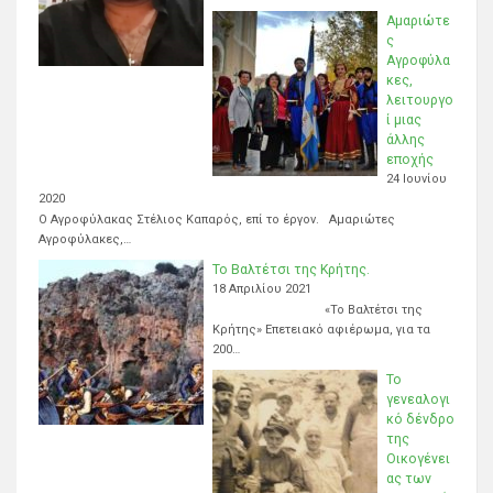
Αμαριώτε
ς
Αγροφύλα
κες,
λειτουργο
ί μιας
άλλης
εποχής
24 Ιουνίου
2020
Ο Αγροφύλακας Στέλιος Καπαρός, επί το έργον. Αμαριώτες
Αγροφύλακες,…
Το Βαλτέτσι της Κρήτης.
18 Απριλίου 2021
«Το Βαλτέτσι της
Κρήτης» Επετειακό αφιέρωμα, για τα
200…
Το
γενεαλογι
κό δένδρο
της
Οικογένει
ας των