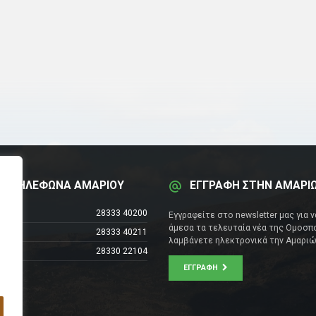
Α ΤΗΛΕΦΩΝΑ ΑΜΑΡΙΟΥ
ΕΓΓΡΑΦΗ ΣΤΗΝ ΑΜΑΡΙ
έντρο
28333 40200
Εγγραφείτε στο newsletter μας για 
άμεσα τα τελευταία νέα της Ομοσπο
28333 40211
λαμβάνετε ηλεκτρονικά την Αμαριώ
28330 22104
ΕΓΓΡΑΦΉ