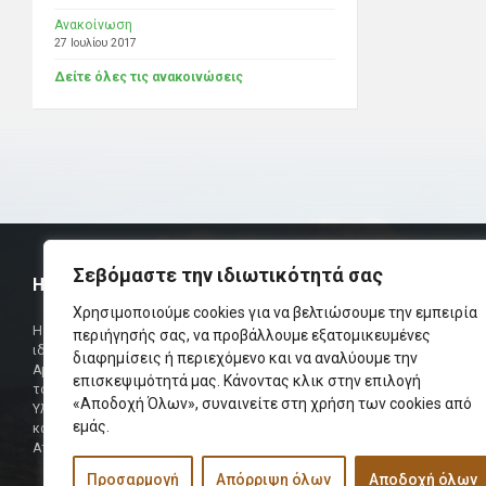
Ανακοίνωση
27 Ιουλίου 2017
Δείτε όλες τις ανακοινώσεις
Σεβόμαστε την ιδιωτικότητά σας
Η ΟΜΟΣΠΟΝΔΙΑ
ΧΡΗΣΙΜ
Χρησιμοποιούμε cookies για να βελτιώσουμε την εμπειρία
Τηλεφωνικό Κ
Η Ομοσπονδία Σωματείων Επαρχίας Αμαρίου
περιήγησής σας, να προβάλλουμε εξατομικευμένες
ιδρύθηκε και πήρε τη θέση της Ένωσης
Δήμαρχος
διαφημίσεις ή περιεχόμενο και να αναλύουμε την
Αμαριωτών, που λειτουργούσε από το 1966 μέχρι
επισκεψιμότητά μας. Κάνοντας κλικ στην επιλογή
Φαξ
το 1984.
«Αποδοχή Όλων», συναινείτε στη χρήση των cookies από
Υλοποιήθηκε σε συνεργασία των μελών του Δ.Σ
Περισσότερα
εμάς.
και των Δ.Σ των Αμαριώτικων Σωματείων της
Αττικής.
Προσαρμογή
Απόρριψη όλων
Αποδοχή όλων