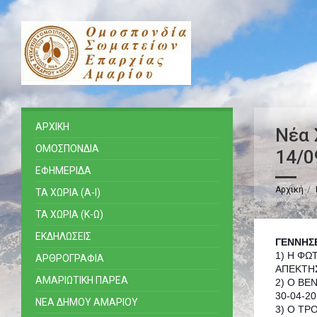
ΑΡΧΙΚΗ
Νέα 
ΟΜΟΣΠΟΝΔΙΑ
14/0
ΕΦΗΜΕΡΙΔΑ
Αρχική
ΤΑ ΧΩΡΙΑ (Α-Ι)
ΤΑ ΧΩΡΙΑ (Κ-Ω)
ΕΚΔΗΛΩΣΕΙΣ
ΓΕΝΝΗΣΕ
1) Η ΦΩ
ΑΡΘΡΟΓΡΑΦΙΑ
ΑΠΕΚΤΗΣ
ΑΜΑΡΙΩΤΙΚΗ ΠΑΡΕΑ
2) Ο ΒΕ
30-04-20
ΝΕΑ ΔΗΜΟΥ ΑΜΑΡΙΟΥ
3) Ο ΤΡ