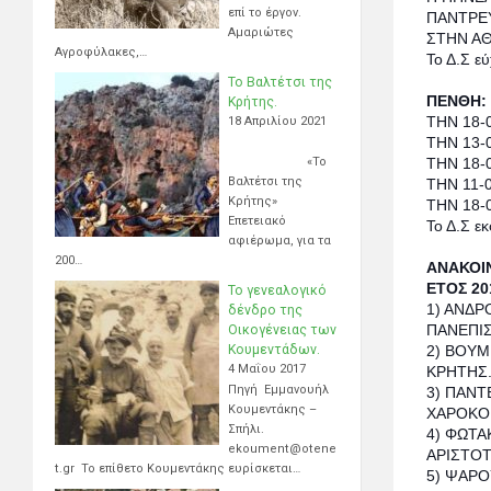
επί το έργον.
ΠΑΝΤΡΕ
Αμαριώτες
ΣΤΗΝ Α
Αγροφύλακες,…
Το Δ.Σ εύ
Το Βαλτέτσι της
ΠΕΝΘΗ:
Κρήτης.
ΤΗΝ 18-
18 Απριλίου 2021
ΤΗΝ 13-
«Το
ΤΗΝ 18-
Βαλτέτσι της
ΤΗΝ 11-
Κρήτης»
ΤΗΝ 18-
Επετειακό
Το Δ.Σ ε
αφιέρωμα, για τα
200…
ΑΝΑΚΟΙΝ
ΕΤΟΣ 20
Το γενεαλογικό
1) ΑΝΔΡ
δένδρο της
ΠΑΝΕΠΙΣ
Οικογένειας των
Κουμεντάδων.
2) ΒΟΥΜ
4 Μαΐου 2017
ΚΡΗΤΗΣ
Πηγή Εμμανουήλ
3) ΠΑΝΤ
Κουμεντάκης –
ΧΑΡΟΚΟ
Σπήλι.
4) ΦΩΤ
ekoument@otene
ΑΡΙΣΤΟΤ
t.gr Το επίθετο Κουμεντάκης ευρίσκεται…
5) ΨΑΡΟ