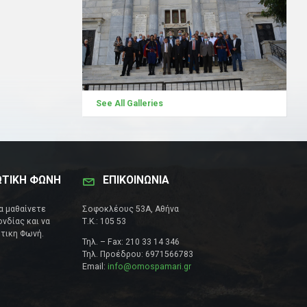
See All Galleries
ΩΤΙΚΗ ΦΩΝΗ
ΕΠΙΚΟΙΝΩΝΊΑ
να μαθαίνετε
Σοφοκλέους 53Α, Αθήνα
νδίας και να
Τ.Κ.: 105 53
τικη Φωνή.
Τηλ. – Fax: 210 33 14 346
Τηλ. Προέδρου: 6971566783
Email:
info@omospamari.gr