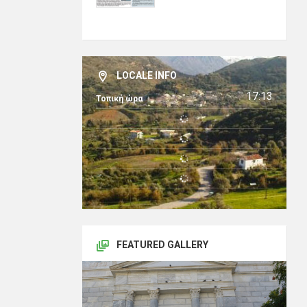
LOCALE INFO
17:13
Τοπική ώρα
FEATURED GALLERY