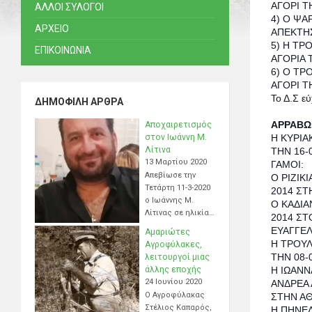
ΑΓΟΡΙ ΤΗ
ΑΛΛΟΙ ΣΥΛΟΓΟΙ
4) Ο ΨΑ
ΑΡΧΕΙΟ
ΑΠΕΚΤΗΣ
5) Η ΤΡ
ΕΠΙΚΟΙΝΩΝΙΑ
ΑΓΟΡΙΑ 
6) Ο ΤΡ
ΑΓΟΡΙ ΤΗ
Το Δ.Σ εύ
ΔΗΜΟΦΙΛΉ ΆΡΘΡΑ
ΑΡΡΑΒΩΝ
Αποχαιρετισμός
στον Ιωάννη Μ.
Η ΚΥΡΙΑ
Λίτινα
ΤΗΝ 16-
13 Μαρτίου 2020
ΓΑΜΟΙ:
Απεβίωσε την
Ο ΡΙΖΙΚ
Τετάρτη 11-3-2020
2014 ΣΤ
ο Ιωάννης Μ.
Ο ΚΑΔΙΑ
Λίτινας σε ηλικία…
2014 ΣΤ
ΕΥΑΓΓΕΛ
Αμαριώτες
Η ΤΡΟΥΛ
Αγροφύλακες,
ΤΗΝ 08-
λειτουργοί μιας
άλλης εποχής
Η ΙΩΑΝΝ
24 Ιουνίου 2020
ΑΝΔΡΕΑ 
Ο Αγροφύλακας
ΣΤΗΝ Α
Στέλιος Καπαρός,
Η ΠΗΝΕΛ