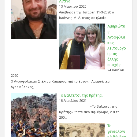
Λίτινα
13 Μαρτίου 2020
Απεβίωσε την Τετάρτη 11-3-2020 ο
Ιωάννης Μ. Λίτινας σε ηλικία…
Αμαριώτε
ς
Αγροφύλα
κες,
λειτουργο
ί μιας
άλλης
εποχής
24 Ιουνίου
2020
Ο Αγροφύλακας Στέλιος Καπαρός, επί το έργον. Αμαριώτες
Αγροφύλακες,…
Το Βαλτέτσι της Κρήτης.
18 Απριλίου 2021
«Το Βαλτέτσι της
Κρήτης» Επετειακό αφιέρωμα, για τα
200…
Το
γενεαλογι
κό δένδρο