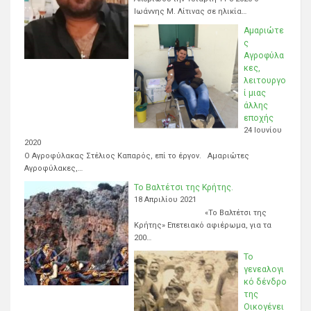
Ιωάννης Μ. Λίτινας σε ηλικία…
Αμαριώτε
ς
Αγροφύλα
κες,
λειτουργο
ί μιας
άλλης
εποχής
24 Ιουνίου
2020
Ο Αγροφύλακας Στέλιος Καπαρός, επί το έργον. Αμαριώτες
Αγροφύλακες,…
Το Βαλτέτσι της Κρήτης.
18 Απριλίου 2021
«Το Βαλτέτσι της
Κρήτης» Επετειακό αφιέρωμα, για τα
200…
Το
γενεαλογι
κό δένδρο
της
Οικογένει