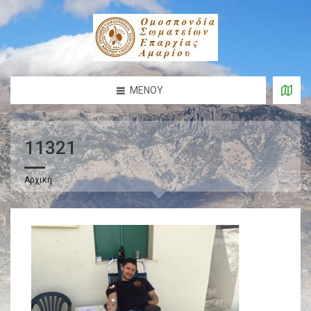
ΜΕΝΟΎ
11321
Αρχική