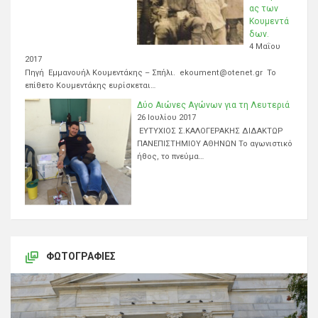
ας των
Κουμεντά
δων.
4 Μαΐου
2017
Πηγή Εμμανουήλ Κουμεντάκης – Σπήλι. ekoument@otenet.gr Το
επίθετο Κουμεντάκης ευρίσκεται…
Δύο Αιώνες Αγώνων για τη Λευτεριά
26 Ιουλίου 2017
ΕΥΤΥΧΙΟΣ Σ.ΚΑΛΟΓΕΡΑΚΗΣ ΔΙΔΑΚΤΩΡ
ΠΑΝΕΠΙΣΤΗΜΙΟΥ ΑΘΗΝΩΝ Το αγωνιστικό
ήθος, το πνεύμα…
ΦΩΤΟΓΡΑΦΊΕΣ