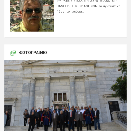
ΕΥΤΥΧΙΟΣ Σ.ΚΑΛΟΓΕΡΑΚΗΣ ΔΙΔΑΚΤΩΡ
ΠΑΝΕΠΙΣΤΗΜΙΟΥ ΑΘΗΝΩΝ Το αγωνιστικό
ήθος, το πνεύμα…
ΦΩΤΟΓΡΑΦΊΕΣ