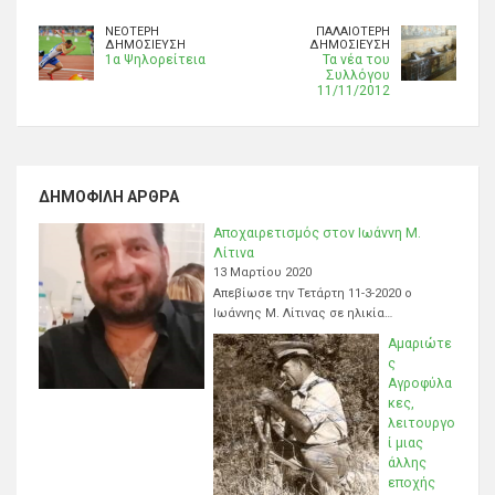
ΝΕΌΤΕΡΗ
ΠΑΛΑΙΌΤΕΡΗ
ΔΗΜΟΣΊΕΥΣΗ
ΔΗΜΟΣΊΕΥΣΗ
1α Ψηλορείτεια
Τα νέα του
Συλλόγου
11/11/2012
ΔΗΜΟΦΙΛΉ ΆΡΘΡΑ
Αποχαιρετισμός στον Ιωάννη Μ.
Λίτινα
13 Μαρτίου 2020
Απεβίωσε την Τετάρτη 11-3-2020 ο
Ιωάννης Μ. Λίτινας σε ηλικία…
Αμαριώτε
ς
Αγροφύλα
κες,
λειτουργο
ί μιας
άλλης
εποχής