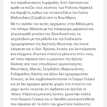
πιο παραδοσιακούς λυράρηδες, διότι ξεκίνησε και
έμαθε να παίζει τους σκοπούς των Ροδινού, Καρεκλά
και Καραβίτη, καθώς και τα πεντοζάλια του Γιάννη
Μαθιουδάκη (Στραβού) απο το Άνω Μέρος.
Με τις αγάπες του αυτές, ερχόμενος στην Αθήνα μετά
τον πόλεμο, θέλησαν με την πανέμορφη, μερακλού και
γλωσσομαθή γυναίκα του, Νίνα Κουκλινού, να
ασχοληθούν με την μέθοδο και την διαδικασία
ηχογραφήσεων της Κρητικής Μουσικής την οποία
λάτρευαν και οι δύο. Ίδρυσαν, λοιπόν, και λειτούργησαν
ένα σύγχρονο ιδιωτικό στούντιο μέσα στο σπίτι τους,
απ’ όπου πέρασαν όλοι οι μουσικοί της Κρήτης.
Κανένας από τους σπουδαίους οργανοπαίχτες,
Μουντάκης, Μανιάς, Σκορδαλός, Μαρκογιάννης,
Ροδάμανθος, Κακλής και άλλοι δεν ηχογραφούσαν
δίσκους, αν δεν συμβουλευόντουσαν το Γιώργο Γκόγκα
και αν δεν έγραφαν αρκετές φορές στο στούντιο του
μέχρι αυτός να κρίνει ότι έφθασαν και άγγιξαν το
τέλειο. Η Κρητική μουσική, λοιπόν, χρωστάει πολλά
στον Γεώργιο Γκόγκα, και οι δεκάδες μουσικοσυνθέτες
που πέρασαν απ’ το σπίτι του χρωστούν πολλά στις