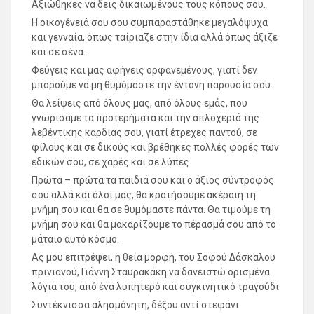
Αξιώθηκες να δεις δικαιωμένους τους κόπους σου.
Η οικογένειά σου σου συμπαραστάθηκε μεγαλόψυχα
και γενναία, όπως ταίριαζε στην ίδια αλλά όπως άξιζε
και σε σένα.
Φεύγεις και μας αφήνεις ορφανεμένους, γιατί δεν
μπορούμε να μη θυμόμαστε την έντονη παρουσία σου.
Θα λείψεις από όλους μας, από όλους εμάς, που
γνωρίσαμε τα προτερήματα και την απλοχεριά της
λεβέντικης καρδιάς σου, γιατί έτρεχες παντού, σε
φίλους και σε δικούς και βρέθηκες πολλές φορές των
εδικών σου, σε χαρές και σε λύπες.
Πρώτα – πρώτα τα παιδιά σου και ο άξιος σύντροφός
σου αλλά και όλοι μας, θα κρατήσουμε ακέραιη τη
μνήμη σου και θα σε θυμόμαστε πάντα. Θα τιμούμε τη
μνήμη σου και θα μακαρίζουμε το πέρασμά σου από το
μάταιο αυτό κόσμο.
Ας μου επιτρέψει, η θεία μορφή, του Σοφού Δάσκαλου
πρινιανού, Γιάννη Σταυρακάκη να δανειστώ ορισμένα
λόγια του, από ένα λυπητερό και συγκινητικό τραγούδι:
Συντέκνισσα αλησμόνητη, δέξου αντί στεφάνι