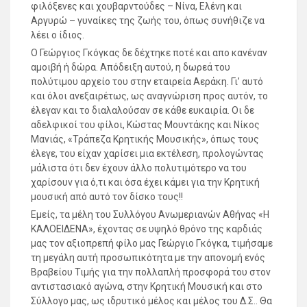
φιλόξενες και χουβαρντούδες – Νίνα, Ελένη και
Αργυρώ – γυναίκες της ζωής του, όπως συνήθιζε να
λέει ο ίδιος.
Ο Γεώργιος Γκόγκας δε δέχτηκε ποτέ και απο κανέναν
αμοιβή ή δώρα. Απόδειξη αυτού, η δωρεά του
πολύτιμου αρχείο του στην εταιρεία Αεράκη. Γι’ αυτό
και όλοι ανεξαιρέτως, ως αναγνώριση προς αυτόν, το
έλεγαν και το διαλαλούσαν σε κάθε ευκαιρία. Οι δε
αδελφικοί του φίλοι, Κώστας Μουντάκης και Νίκος
Μανιάς, «Τράπεζα Κρητικής Μουσικής», όπως τους
έλεγε, του είχαν χαρίσει μια εκτέλεση, προλογώντας
μάλιστα ότι δεν έχουν άλλο πολυτιμότερο να του
χαρίσουν για ό,τι και όσα έχει κάμει για την Κρητική
μουσική από αυτό τον δίσκο τους!!
Εμείς, τα μέλη του Συλλόγου Ανωμεριανών Αθήνας «Η
ΚΑΛΟΕΙΔΕΝΑ», έχοντας σε υψηλό θρόνο της καρδιάς
μας τον αξιοπρεπή φίλο μας Γεώργιο Γκόγκα, τιμήσαμε
τη μεγάλη αυτή προσωπικότητα με την απονομή ενός
Βραβείου Τιμής για την πολλαπλή προσφορά του στον
αντιστασιακό αγώνα, στην Κρητική Μουσική και στο
Σύλλογο μας, ως ιδρυτικό μέλος και μέλος του Δ.Σ.. Θα