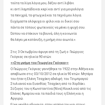
τούτα τα λίγα λόγια μου, δέξου αντί λιβάνι
κι αντί λαμπάδα και κερί και αντί για μοιρολόγια
τα πενιχρά, τα φτωχικά και τα τεχνά μου λόγια.
Ευχόμαστε ολόψυχα οι φίλοι και οι δικοί σου
πάντα σε τόπους φωτεινούς να μένει η ψυχή σου.
Ώσπου να στέκουν τα βουνά, όλη η κοινωνία
θα λέγει με κατάνυξη, η μνήμη σου αιωνία.».
Στις 3 Οκτωβρίου έφυγε από τη ζωή ο Γεώργιος
Γκόγκας σε ηλικία 90 ετών.
<<Στη μνήμη του Γεωργίου Γκόγκα>>
Ο Γεώργιος Γκόγκας γεννήθηκε το 1922 στην Αθήνα και
απεβίωσε στις 03/10/2012 σε ηλικία 90 ετών. Μητέρα
του ήταν η Ελένη Τσαχάκη αδελφή του Τσιμπραγού
Στυλιανού και Ευανθίας Τσαχάκη από το Χορδάκι.
Σύζυγος του η Κωνσταντίνα (Νίνα) Κουκλινού από τις
Ελένες Αμαρίου και τα παιδιά τους η Ελένη και η
Αργυρώ.
Είχε μεγάλη αδυναμία στην μητέρα του και στους