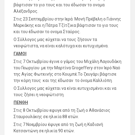
βάφτισαν το γιο τους και του έδωσαν το ονομα
Αλέξανδρος.
Στις 23 Σεπτεμβρίου στην Ιερά Μονή Πρέβελη ο Γιάννης
Μαρκάκης και η Πάτρα Τζίτζικα βάφτισαν το γιο τους
και του έδωσαν το ονομα Σταύρος.
Ο Σύλλογος μας εύχεται να τους ζήσουν τα
νεοφώτιστα, να είναι καλότυχα και ευτυχισμένα.
ΓΑΜΟΙ
Στις 7 Οκτωβρίου έγινε ο γάμος του Μιχάλη Λαγουδάκη
του Γεωργίου με την Μαρτίνα Grogeffery στον Ιερό Ναό
της Αγίας Φωτεινής στο Κουμπέ.Το ζευγάρι βάφτισε
την κόρη τους και της έδωσαν το όνομα Καλλιόπη.
Ο Συλλογος μας εύχεται να είναι ευτυχισμένοι και να
τους ζήσει η νεοφώτιστη.
ΠΕΝΘΗ
Στις 8 Οκτωβρίου εφυγε από τη ζωή ο Αθανάσιος
Σταυρουλάκης σε ηλικία 88 ετών.
Στις 7 Νοεμβρίου έφυγε από τη ζωή η Καδιανή
Κατσαντώνη σε ηλικία 90 ετών.