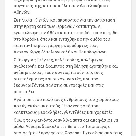
συγγενείς της, κάτοικοι όλοι των Αμπελοκήπων
Αθηνών.
Σε ηλικία 19 ετών, και ακούοντας για την αντίσταση
στην Κρήτη κατά των Γερμανών κατακτητών,
εγκατέλειψε την Αθήνα και τις σπουδές του και ήρθε
στο Χορδάκι, όπου και εντάχθηκε στην ομάδα του
καπετάν Πετρακογώργη με ομαδάρχες τους
Λεσκογιώργη-Μπαλιονικολή και Παπαδογιάννη.
Ο Γεώργιος Γκόγκας, καλόκαρδος, καλόψυχος,
αγαθοεργής και άκαμπτος στη θέληση αγαπήθηκε και
αγάπησε όλους τους συγχωριανούς του, τους
συμπολεμιστές και συναγωνιστές, που τον
ξεσυνοριζόντουσαν στις συντροφιές και στις
αποστολές.
Αγάπησε τόσο πολύ τους ανθρώπους του χωριού μας
που έγινε ένα με αυτούς. Ήταν ένας από του
καλύτερους μερακλήδες, γλεντζέδες και χορευτές.
Όμως του φαινόντουσαν λίγα αυτά και αποφάσισε να
μάθει Λύρα με δάσκαλο τον θείο του Τσιμπραγό, ο
οποίος ήταν λυράρης στο Χορδάκι. Έγινε ένας από τους