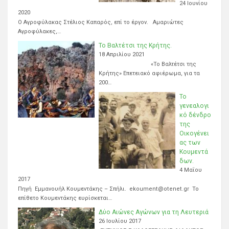
24 Ιουνίου
2020
Ο Αγροφύλακας Στέλιος Καπαρός, επί το έργον. Αμαριώτες
Αγροφύλακες,…
Το Βαλτέτσι της Κρήτης.
18 Απριλίου 2021
«Το Βαλτέτσι της
Κρήτης» Επετειακό αφιέρωμα, για τα
200…
Το
γενεαλογι
κό δένδρο
της
Οικογένει
ας των
Κουμεντά
δων.
4 Μαΐου
2017
Πηγή Εμμανουήλ Κουμεντάκης – Σπήλι. ekoument@otenet.gr Το
επίθετο Κουμεντάκης ευρίσκεται…
Δύο Αιώνες Αγώνων για τη Λευτεριά
26 Ιουλίου 2017