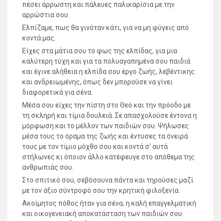
πέσει άρρωστη και πάλευες παλικαρίσια με την
αρρώστια σου.
Ελπίζαμε, πως θα γινόταν κάτι, για να μη φύγεις από
κοντά μας.
Είχες στα μάτια σου το φως της ελπίδας, για μια
καλύτερη τύχη και για τα πολυαγαπημένα σου παιδιά
και έγινε αλήθεια η ελπίδα σου έργο ζωής, λεβέντικης
και ανδρειωμένης, όπως δεν μπορούσε να γίνει
διαφορετικά για σένα.
Μέσα σου είχες την πίστη στο Θεό και την πρόοδο με
τη σκληρή και τίμια δουλειά. Σε απασχολούσε έντονα η
μόρφωση και το μέλλον των παιδιών σου. Ψήλωσες
μέσα τους το όραμα της ζωής και έντυσες τα όνειρά
τους με τον τίμιο μόχθο σου και κοντά σ’ αυτά
στήλωνες κι όποιον άλλο κατέφευγε στο απόθεμα της
ανθρωπιάς σου.
Στο σπιτικό σου, σεβόσουνα πάντα και τηρούσες μαζί
με τον άξιο σύντροφό σου την κρητική φιλοξενία.
Ακοίμητος πόθος ήταν για σένα, η καλή επαγγελματική
και οικογενειακή αποκατάσταση των παιδιών σου.