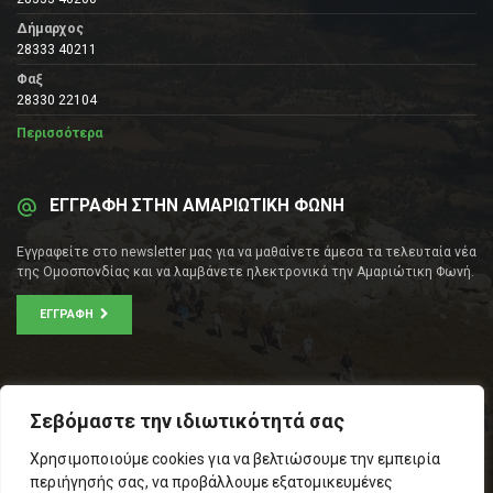
Δήμαρχος
28333 40211
Φαξ
28330 22104
Περισσότερα
ΕΓΓΡΑΦΗ ΣΤΗΝ ΑΜΑΡΙΩΤΙΚΗ ΦΩΝΗ
Εγγραφείτε στο newsletter μας για να μαθαίνετε άμεσα τα τελευταία νέα
της Ομοσπονδίας και να λαμβάνετε ηλεκτρονικά την Αμαριώτικη Φωνή.
ΕΓΓΡΑΦΉ
ΕΠΙΚΟΙΝΩΝΊΑ
Σεβόμαστε την ιδιωτικότητά σας
Σοφοκλέους 53Α, Αθήνα
Χρησιμοποιούμε cookies για να βελτιώσουμε την εμπειρία
Τ.Κ.: 105 53
περιήγησής σας, να προβάλλουμε εξατομικευμένες