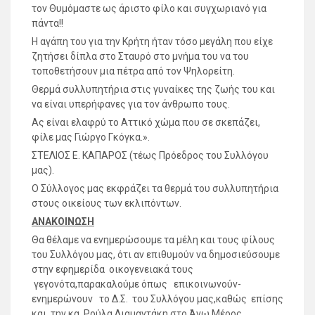
τον Θυμόμαστε ως άριστο φίλο και συγχωριανό για
πάντα!!
Η αγάπη του για την Κρήτη ήταν τόσο μεγάλη που είχε
ζητήσει δίπλα στο Σταυρό στο μνήμα του να του
τοποθετήσουν μια πέτρα από τον Ψηλορείτη.
Θερμά συλλυπητήρια στις γυναίκες της ζωής του και
να είναι υπερήφανες για τον άνθρωπο τους.
Ας είναι ελαφρύ το Αττικό χώμα που σε σκεπάζει,
φίλε μας Γιώργο Γκόγκα.».
ΣΤΕΛΙΟΣ Ε. ΚΑΠΑΡΟΣ (τέως Πρόεδρος του Συλλόγου
μας).
Ο Σύλλογος μας εκφράζει τα θερμά του συλλυπητήρια
στους οικείους των εκλιπόντων.
ΑΝΑΚΟΙΝΩΣΗ
Θα θέλαμε να ενημερώσουμε τα μέλη και τους φίλους
του Συλλόγου μας, ότι αν επιθυμούν να δημοσιεύσουμε
στην εφημερίδα οικογενειακά τους
γεγονότα,παρακαλούμε όπως επικοινωνούν-
ενημερώνουν το Δ.Σ. του Συλλόγου μας,καθώς επίσης
και την κα. Ρούλα Διαμαντάκη στο Άνω Μέρος.