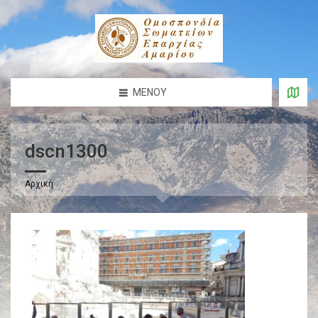
ΜΕΝΟΎ
dscn1300
Αρχική