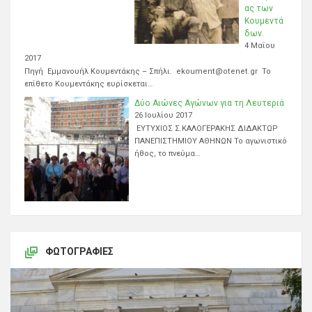
ας των
Κουμεντά
δων.
4 Μαΐου
2017
Πηγή Εμμανουήλ Κουμεντάκης – Σπήλι. ekoument@otenet.gr Το
επίθετο Κουμεντάκης ευρίσκεται…
Δύο Αιώνες Αγώνων για τη Λευτεριά
26 Ιουλίου 2017
ΕΥΤΥΧΙΟΣ Σ.ΚΑΛΟΓΕΡΑΚΗΣ ΔΙΔΑΚΤΩΡ
ΠΑΝΕΠΙΣΤΗΜΙΟΥ ΑΘΗΝΩΝ Το αγωνιστικό
ήθος, το πνεύμα…
ΦΩΤΟΓΡΑΦΊΕΣ