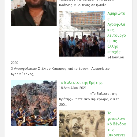
Ιωάννης Μ. Λίτινας σε ηλικία…
Αμαριώτε
ς
Αγροφύλα
κες,
λειτουργο
ί μιας
άλλης
εποχής
24 Ιουνίου
2020
Ο Αγροφύλακας Στέλιος Καπαρός, επί το έργον. Αμαριώτες
Αγροφύλακες,…
Το Βαλτέτσι της Κρήτης.
18 Απριλίου 2021
«Το Βαλτέτσι της
Κρήτης» Επετειακό αφιέρωμα, για τα
200…
Το
γενεαλογι
κό δένδρο
της
Οικογένει