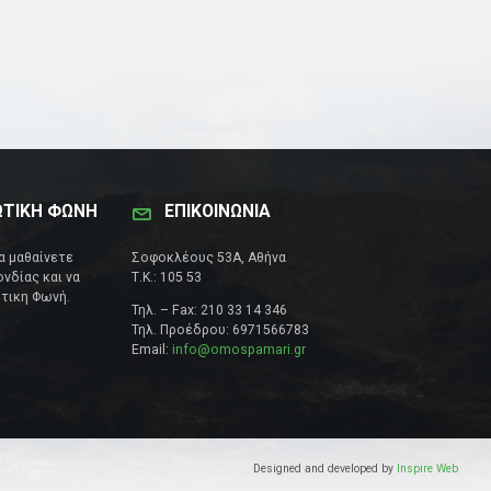
ΩΤΙΚΗ ΦΩΝΗ
ΕΠΙΚΟΙΝΩΝΊΑ
να μαθαίνετε
Σοφοκλέους 53Α, Αθήνα
νδίας και να
Τ.Κ.: 105 53
τικη Φωνή.
Τηλ. – Fax: 210 33 14 346
Τηλ. Προέδρου: 6971566783
Email:
info@omospamari.gr
Designed and developed by
Inspire Web