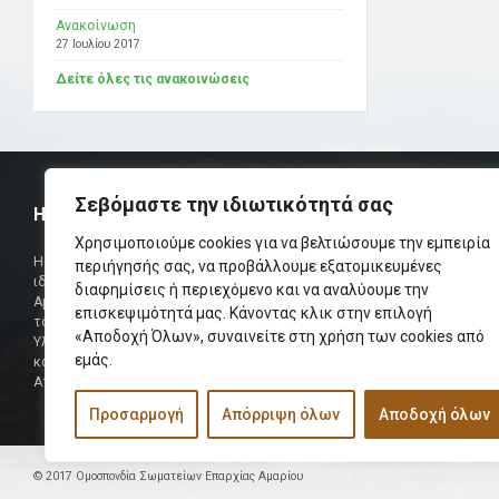
Ανακοίνωση
27 Ιουλίου 2017
Δείτε όλες τις ανακοινώσεις
Σεβόμαστε την ιδιωτικότητά σας
Η ΟΜΟΣΠΟΝΔΙΑ
ΧΡΗΣΙΜ
Χρησιμοποιούμε cookies για να βελτιώσουμε την εμπειρία
Τηλεφωνικό Κ
Η Ομοσπονδία Σωματείων Επαρχίας Αμαρίου
περιήγησής σας, να προβάλλουμε εξατομικευμένες
ιδρύθηκε και πήρε τη θέση της Ένωσης
διαφημίσεις ή περιεχόμενο και να αναλύουμε την
Δήμαρχος
Αμαριωτών, που λειτουργούσε από το 1966 μέχρι
επισκεψιμότητά μας. Κάνοντας κλικ στην επιλογή
Φαξ
το 1984.
«Αποδοχή Όλων», συναινείτε στη χρήση των cookies από
Υλοποιήθηκε σε συνεργασία των μελών του Δ.Σ
Περισσότερα
εμάς.
και των Δ.Σ των Αμαριώτικων Σωματείων της
Αττικής.
Προσαρμογή
Απόρριψη όλων
Αποδοχή όλων
© 2017 Ομοσπονδία Σωματείων Επαρχίας Αμαρίου