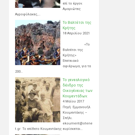
επί το έργον.
Αμαριώτες
Αγροφύλακες,…
Το Βαλτέτσι της
Κρήτης.
18 Απριλίου 2021
«Το
Βαλτέτσι της
Κρήτης»
Επετειακό
αφιέρωμα, για τα
200…
Το γενεαλογικό
δένδρο της
Οικογένειας των
Κουμεντάδων.
4 Μαΐου 2017
Πηγή Εμμανουήλ
Κουμεντάκης –
Σπήλι.
ekoument@otene
t.gr Το επίθετο Κουμεντάκης ευρίσκεται…