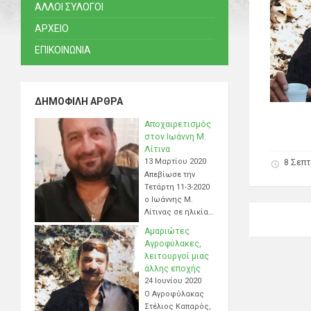
ΑΛΛΟΙ ΣΥΛΟΓΟΙ
ΑΡΧΕΙΟ
ΕΠΙΚΟΙΝΩΝΙΑ
ΔΗΜΟΦΙΛΉ ΆΡΘΡΑ
Αποχαιρετισμός
στον Ιωάννη Μ.
Λίτινα
13 Μαρτίου 2020
8 Σεπτ
Απεβίωσε την
Τετάρτη 11-3-2020
ο Ιωάννης Μ.
Λίτινας σε ηλικία…
Αμαριώτες
Αγροφύλακες,
λειτουργοί μιας
άλλης εποχής
24 Ιουνίου 2020
Ο Αγροφύλακας
Στέλιος Καπαρός,