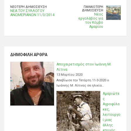
ΝΕΌΤΕΡΗ ΔΗΜΟΣΊΕΥΣΗ
ΠΑΛΑΙΌΤΕΡΗ
ΔΗΜΟΣΊΕΥΣΗ
NEA TOY ΣΥΛΛΟΓΟΥ
Νέος
ΑΝΩΜΕΡΙΑΝΩΝ 11/3/2014
εργολάβος για
τον Κόμβο
Αμαρίου
ΔΗΜΟΦΙΛΉ ΆΡΘΡΑ
Αποχαιρετισμός στον Ιωάννη Μ.
Λίτινα
13 Μαρτίου 2020
Απεβίωσε την Τετάρτη 11-3-2020 ο
Ιωάννης Μ. Λίτινας σε ηλικία…
Αμαριώτε
ς
Αγροφύλα
κες,
λειτουργο
ί μιας
άλλης
εποχής