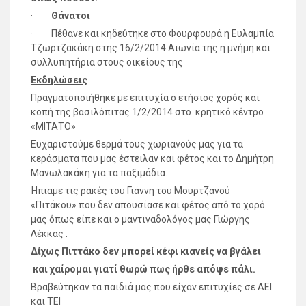
·
Θάνατοι
· Πέθανε και κηδεύτηκε στο Φουρφουρά η Ευλαμπία
Τζωρτζακάκη στης 16/2/2014 Αιωνία της η μνήμη και
συλλυπητήρια στους οικείους της
Εκδηλώσεις
Πραγματοποιήθηκε με επιτυχία ο ετήσιος χορός και
κοπή της βασιλόπιτας 1/2/2014 στο κρητικό κέντρο
«ΜΙΤΑΤΟ»
Ευχαριστούμε θερμά τους χωριανούς μας για τα
κεράσματα που μας έστειλαν και φέτος και το Δημήτρη
Μανωλακάκη για τα παξιμάδια.
Ήπιαμε τις ρακές του Γιάννη του Μουρτζανού
«Πιτάκου» που δεν απουσίασε και φέτος από το χορό
μας όπως είπε και ο μαντιναδολόγος μας Γιώργης
Λέκκας .
Δίχως Πιττάκο δεν μπορεί κέφι κιανείς να βγάλει
και χαίρομαι γιατί θωρώ πως ήρθε απόψε πάλι.
Βραβεύτηκαν τα παιδιά μας που είχαν επιτυχίες σε ΑΕΙ
και ΤΕΙ