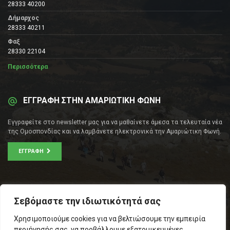
28333 40200
Δήμαρχος
28333 40211
Φαξ
28330 22104
Περισσότερα
ΕΓΓΡΑΦΗ ΣΤΗΝ ΑΜΑΡΙΩΤΙΚΗ ΦΩΝΗ
Εγγραφείτε στο newsletter μας για να μαθαίνετε άμεσα τα τελευταία νέα
της Ομοσπονδίας και να λαμβάνετε ηλεκτρονικά την Αμαριώτικη Φωνή.
ΕΓΓΡΑΦΉ
ΕΠΙΚΟΙΝΩΝΊΑ
Σεβόμαστε την ιδιωτικότητά σας
Σοφοκλέους 53Α, Αθήνα
Χρησιμοποιούμε cookies για να βελτιώσουμε την εμπειρία
Τ.Κ.: 105 53
περιήγησής σας, να προβάλλουμε εξατομικευμένες