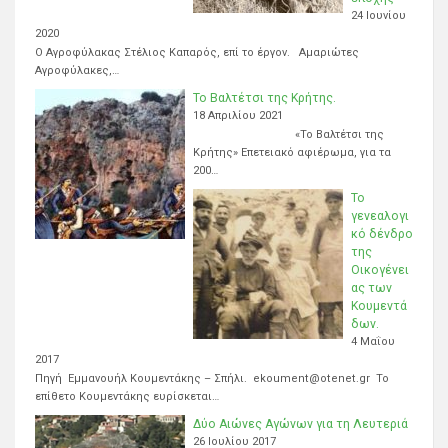
24 Ιουνίου
2020
Ο Αγροφύλακας Στέλιος Καπαρός, επί το έργον. Αμαριώτες
Αγροφύλακες,…
Το Βαλτέτσι της Κρήτης.
18 Απριλίου 2021
«Το Βαλτέτσι της
Κρήτης» Επετειακό αφιέρωμα, για τα
200…
Το
γενεαλογι
κό δένδρο
της
Οικογένει
ας των
Κουμεντά
δων.
4 Μαΐου
2017
Πηγή Εμμανουήλ Κουμεντάκης – Σπήλι. ekoument@otenet.gr Το
επίθετο Κουμεντάκης ευρίσκεται…
Δύο Αιώνες Αγώνων για τη Λευτεριά
26 Ιουλίου 2017