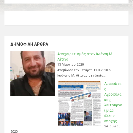
ΔΗΜΟΦΙΛΉ ΆΡΘΡΑ
Αποχαιρετισμός στον Ιωάννη Μ.
Λίτινα
13 Μαρτίου 2020
Απεβίωσε την Τετάρτη 11-3-2020 ο
Ιωάννης Μ. Λίτινας σε ηλικία…
Αμαριώτε
ς
Αγροφύλα
κες,
λειτουργο
ί μιας
άλλης
εποχής
24 Ιουνίου
2020