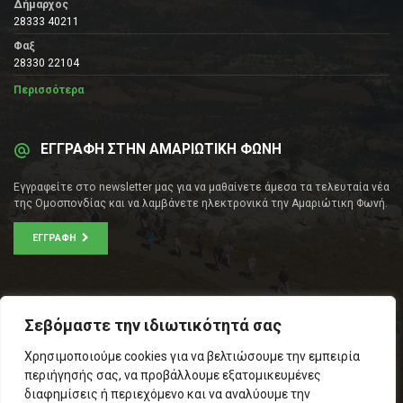
Δήμαρχος
28333 40211
Φαξ
28330 22104
Περισσότερα
ΕΓΓΡΑΦΗ ΣΤΗΝ ΑΜΑΡΙΩΤΙΚΗ ΦΩΝΗ
Εγγραφείτε στο newsletter μας για να μαθαίνετε άμεσα τα τελευταία νέα
της Ομοσπονδίας και να λαμβάνετε ηλεκτρονικά την Αμαριώτικη Φωνή.
ΕΓΓΡΑΦΉ
ΕΠΙΚΟΙΝΩΝΊΑ
Σεβόμαστε την ιδιωτικότητά σας
Σοφοκλέους 53Α, Αθήνα
Χρησιμοποιούμε cookies για να βελτιώσουμε την εμπειρία
Τ.Κ.: 105 53
περιήγησής σας, να προβάλλουμε εξατομικευμένες
Τηλ. – Fax: 210 33 14 346
διαφημίσεις ή περιεχόμενο και να αναλύουμε την