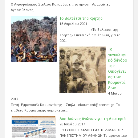
Ο Αγροφύλακας Στέλιος Καπαρός, επί το έργον. Αμαριώτες
Αγροφύλακες,…
Το Βαλτέτσι της Κρήτης.
18 Απριλίου 2021
«Το Βαλτέτσι της
Κρήτης» Επετειακό αφιέρωμα, για τα
200…
Το
γενεαλογι
κό δένδρο
της
Οικογένει
ας των
Κουμεντά
δων.
4 Μαΐου
2017
Πηγή Εμμανουήλ Κουμεντάκης – Σπήλι. ekoument@otenet.gr Το
επίθετο Κουμεντάκης ευρίσκεται…
Δύο Αιώνες Αγώνων για τη Λευτεριά
26 Ιουλίου 2017
ΕΥΤΥΧΙΟΣ Σ.ΚΑΛΟΓΕΡΑΚΗΣ ΔΙΔΑΚΤΩΡ
ΠΑΝΕΠΙΣΤΗΜΙΟΥ ΑΘΗΝΩΝ Το αγωνιστικό