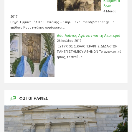
Κουμεντά
δων.
4 Μαΐου
2017
Πηγή Εμμανουήλ Κουμεντάκης – Σπήλι. ekoument@otenet.gr Το
επίθετο Κουμεντάκης ευρίσκεται…
Δύο Αιώνες Αγώνων για τη Λευτεριά
26 Ιουλίου 2017
ΕΥΤΥΧΙΟΣ Σ.ΚΑΛΟΓΕΡΑΚΗΣ ΔΙΔΑΚΤΩΡ
ΠΑΝΕΠΙΣΤΗΜΙΟΥ ΑΘΗΝΩΝ Το αγωνιστικό
ήθος, το πνεύμα…
ΦΩΤΟΓΡΑΦΊΕΣ