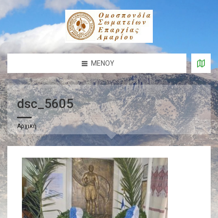
ΜΕΝΟΎ
dsc_5605
Αρχική