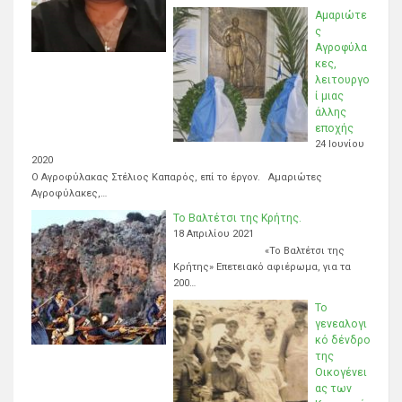
Αμαριώτε
ς
Αγροφύλα
κες,
λειτουργο
ί μιας
άλλης
εποχής
24 Ιουνίου
2020
Ο Αγροφύλακας Στέλιος Καπαρός, επί το έργον. Αμαριώτες
Αγροφύλακες,…
Το Βαλτέτσι της Κρήτης.
18 Απριλίου 2021
«Το Βαλτέτσι της
Κρήτης» Επετειακό αφιέρωμα, για τα
200…
Το
γενεαλογι
κό δένδρο
της
Οικογένει
ας των