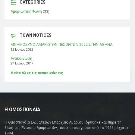
CATEGORIES
Αμαριώτικη Φωνή
(33)
TOWN NOTICES
ΜΝΗΜΟΣΥΝΟ ΑΜΑΡΙΩΤΩΝ ΠΕΣΟΝΤΩΝ 2022 ΣΤΗΝ ΑΘΗΝΑ
12 Ιουνίου 2022
Ανακοίνωση
27 Ιουλίου 2017
Δείτε όλες τις ανακοινώσεις
Η ΟΜΟΣΠΟΝΔΙΑ
Η Ομοσπονδία Σωματείων Επαρχίας Αμαρίου ιδρύθηκε και πήρε τη
θέση της Ένωσης Αμαριωτών, που λειτουργούσε από το 1966 μέχρι το
1984.