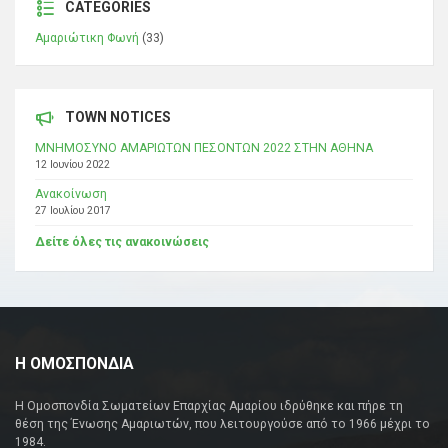
CATEGORIES
Αμαριώτικη Φωνή
(33)
TOWN NOTICES
ΜΝΗΜΟΣΥΝΟ ΑΜΑΡΙΩΤΩΝ ΠΕΣΟΝΤΩΝ 2022 ΣΤΗΝ ΑΘΗΝΑ
12 Ιουνίου 2022
Ανακοίνωση
27 Ιουλίου 2017
Δείτε όλες τις ανακοινώσεις
Η ΟΜΟΣΠΟΝΔΙΑ
Η Ομοσπονδία Σωματείων Επαρχίας Αμαρίου ιδρύθηκε και πήρε τη
θέση της Ένωσης Αμαριωτών, που λειτουργούσε από το 1966 μέχρι το
1984.