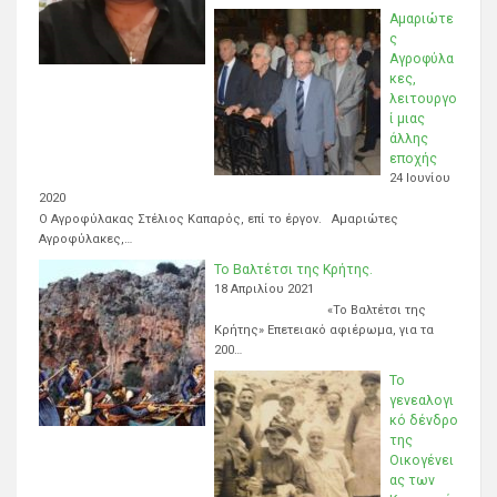
Αμαριώτε
ς
Αγροφύλα
κες,
λειτουργο
ί μιας
άλλης
εποχής
24 Ιουνίου
2020
Ο Αγροφύλακας Στέλιος Καπαρός, επί το έργον. Αμαριώτες
Αγροφύλακες,…
Το Βαλτέτσι της Κρήτης.
18 Απριλίου 2021
«Το Βαλτέτσι της
Κρήτης» Επετειακό αφιέρωμα, για τα
200…
Το
γενεαλογι
κό δένδρο
της
Οικογένει
ας των