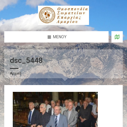
ΜΕΝΟΎ
dsc_5448
Αρχική