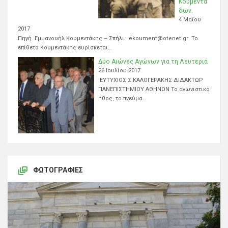
Κουμεντά
δων.
4 Μαΐου
2017
Πηγή Εμμανουήλ Κουμεντάκης – Σπήλι. ekoument@otenet.gr Το
επίθετο Κουμεντάκης ευρίσκεται…
Δύο Αιώνες Αγώνων για τη Λευτεριά
26 Ιουλίου 2017
ΕΥΤΥΧΙΟΣ Σ.ΚΑΛΟΓΕΡΑΚΗΣ ΔΙΔΑΚΤΩΡ
ΠΑΝΕΠΙΣΤΗΜΙΟΥ ΑΘΗΝΩΝ Το αγωνιστικό
ήθος, το πνεύμα…
ΦΩΤΟΓΡΑΦΊΕΣ