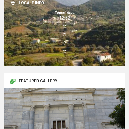
LOCALE INFO
Τοπική ώρα
12:52
FEATURED GALLERY