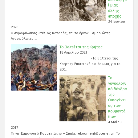
ί μιας
άλλης
εποχής
24 Ιουνίου
2020
Ο Αγροφύλακας Στέλιος Καπαρός, επί το έργον. Αμαριώτες
Αγροφύλακες,…
Το Βαλτέτσι της Κρήτης.
18 Απριλίου 2021
«Το Βαλτέτσι της
Κρήτης» Επετειακό αφιέρωμα, για τα
200…
Το
γενεαλογι
κό δένδρο
της
Οικογένει
ας των
Κουμεντά
δων.
4 Μαΐου
2017
Πηγή Εμμανουήλ Κουμεντάκης – Σπήλι. ekoument@otenet.gr Το