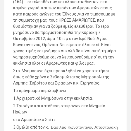
(164) εκτελεσθέντων και ολοκαυτωθέντων στα
καμένα χωριά και των πεσόντων Αμαριωτών στους
κατά καιρούς αγώνες του Έθνους ,για να τιμήσουμε με
τη συμμετοχή μας τους ΗΡΩΕΣ ΑΜΑΡΙΩΤΕΣ, που
θυσιάστηκαν για να ζούμε εμείς ελεύθεροι. Το ιερό
μνημόσυνο θα πραγματοποιηθεί την Κυριακή 7
Οκτωβρίου 2012, ώρα 10 π.μ στον Ιερό Ναό Αγίου
Κωνσταντίνου, Ομόνοια. Να είμαστε όλοι εκεί. Είναι
χρέος τιμής και μνήμης και καλό θα είναι αυτή τη μέρα
να προσευχηθούμε και να λειτουργηθούμε σ’ αυτή την
εκκλησία όλοι οι Αμαριώτες και φίλοι μας.
Στο Μνημόσυνο έχει προσκληθεί να χοροστατήσει
όπως κάθε χρόνο ο Σεβασμιώτατος Μητροπολίτης
Λάμπης ,Συβρίτου και Σφακίων κ.κ. Ειρηναίος.
Το πρόγραμμα περιλαμβάνει:
1.Αρχιερατικό Μνημόσυνο στην εκκλησία.
2.Τρισάγιο και κατάθεση στεφάνων στο Μνημείο
Ηρώων
στο Αμαριώτικο Σπίτι.
3.Ομιλία από τον κ.
Βασίλειο Κωνσταντίνου Αποστολάκη