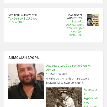
ΝΕΌΤΕΡΗ ΔΗΜΟΣΊΕΥΣΗ
ΠΑΛΑΙΌΤΕΡΗ
ΔΗΜΟΣΊΕΥΣΗ
Τα νέα του Συλλόγου
Συναυλία
21/09/2012
Αλληλεγγύης
στο Ρέθυμνο
την τετάρτη
26/09/2012
ΔΗΜΟΦΙΛΉ ΆΡΘΡΑ
Αποχαιρετισμός στον Ιωάννη Μ.
Λίτινα
13 Μαρτίου 2020
Απεβίωσε την Τετάρτη 11-3-2020 ο
Ιωάννης Μ. Λίτινας σε ηλικία…
Αμαριώτε
ς
Αγροφύλα
κες,
λειτουργο